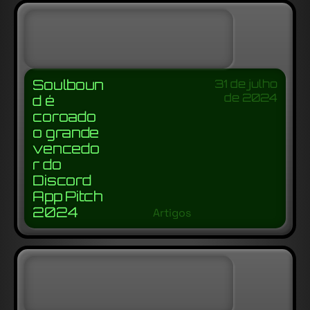
Soulboun
31 de julho
de 2024
d é
coroado
o grande
vencedo
r do
Discord
App Pitch
2024
Artigos