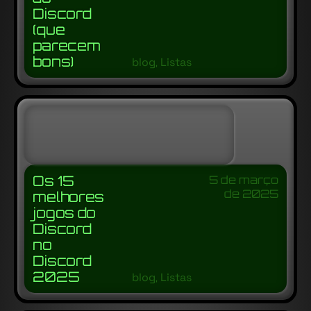
Discord
(que
parecem
bons)
blog
,
Listas
Os 15
5 de março
de 2025
melhores
jogos do
Discord
no
Discord
2025
blog
,
Listas