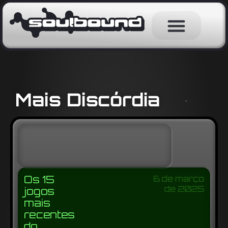
Mais Discórdia
Os 15
6 de março
de 2025
jogos
mais
recentes
do