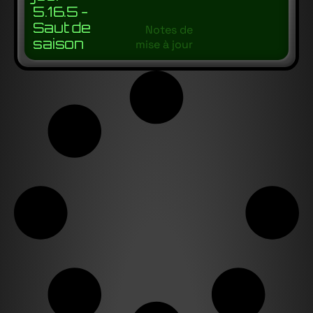
5.16.5 -
Saut de
Notes de
saison
mise à jour