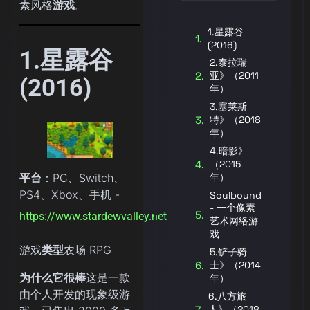
素风格
游戏
。
1.星露谷
(2016)
1.星露谷
2.泰拉瑞
亚》（2011
(2016)
年）
3.塞莱斯
特》（2018
年）
4.暗影》
（2015
平台
：PC、Switch、
年）
PS4、Xbox、手机 -
Soulbound
- 一个像素
https://www.stardewvalley.net/
艺术网络游
戏
游戏
类型
农场 RPG
5.铲子骑
士》（2014
为什么它很棒
这是一款
年）
由个人开发的现象级游
6.八方旅
人》（2018