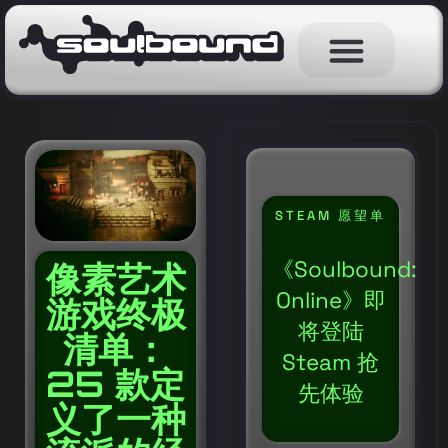
STEAM 愿望单
《Soulbound:
像素艺术
Online》即
游戏终极
将登陆
清单：
Steam 抢
25 款定
先体验
义了一种