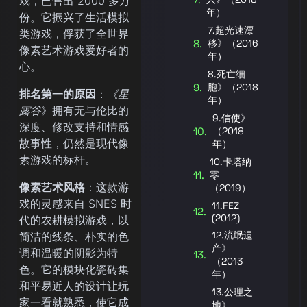
戏，已售出 2000 多万
年）
份。它振兴了生活模拟
7.超光速漂
类游戏，俘获了全世界
移》（2016
像素艺术游戏爱好者的
年）
心。
8.死亡细
胞》（2018
排名第一的原因
：
《星
年）
露谷
》拥有无与伦比的
9.信使》
深度、修改支持和情感
（2018
故事性，仍然是现代像
年）
素游戏的标杆。
10.卡塔纳
零
像素艺术风格
：这款游
（2019）
戏的灵感来自 SNES 时
11.FEZ
(2012)
代的农耕模拟游戏，以
12.流氓遗
简洁的线条、朴实的色
产》
调和温暖的阴影为特
（2013
色。它的模块化瓷砖集
年）
和平易近人的设计让玩
13.公理之
家一看就熟悉，使它成
地》