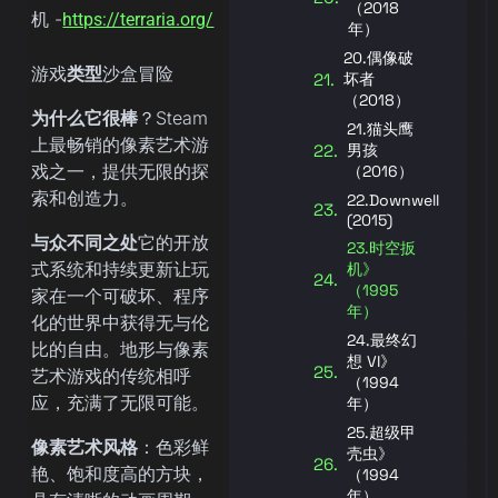
（2018
机 -
https://terraria.org/
年）
20.偶像破
游戏
类型
沙盒冒险
坏者
（2018）
为什么它很棒
？Steam
21.猫头鹰
上最畅销的像素艺术游
男孩
戏之一，提供无限的探
（2016）
索和创造力。
22.Downwell
(2015)
与众不同之处
它的开放
23.时空扳
式系统和持续更新让玩
机》
（1995
家在一个可破坏、程序
年）
化的世界中获得无与伦
24.最终幻
比的自由。地形与像素
想 VI》
艺术游戏的传统相呼
（1994
应，充满了无限可能。
年）
25.超级甲
像素艺术风格
：色彩鲜
壳虫》
艳、饱和度高的方块，
（1994
年）