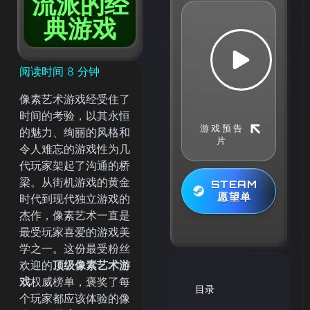
流派的经
典游戏
阅读时间
8
分钟
像素艺术游戏经受住了
时间的考验，以其永恒
游戏预告
的魅力、绚丽的风格和
片
令人难忘的游戏性为几
代玩家架起了沟通的桥
梁。从街机游戏的黄金
STEAM
愿望单
时代到现代独立游戏的
杰作，像素艺术一直是
最受玩家喜爱的游戏美
学之一。这份最受粉丝
欢迎的
顶级像素艺术游
戏
权威榜单，褒奖了每
目录
个玩家都应该体验的像