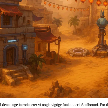
I denne uge introducerer vi nogle vigtige funktioner i Soulbound. For de