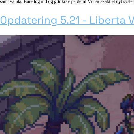
samt valuta. Bare log ind og gør krav på dem! Vi har skabt et nyt system
Opdatering 5.21 - Liberta V