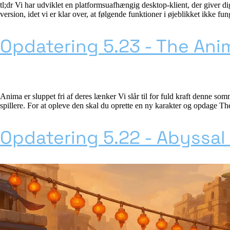
tl;dr Vi har udviklet en platformsuafhængig desktop-klient, der giver di
version, idet vi er klar over, at følgende funktioner i øjeblikket ikke fu
Opdatering 5.23 - The An
Anima er sluppet fri af deres lænker Vi slår til for fuld kraft denne so
spillere. For at opleve den skal du oprette en ny karakter og opdage The
Opdatering 5.22 - Abyssal