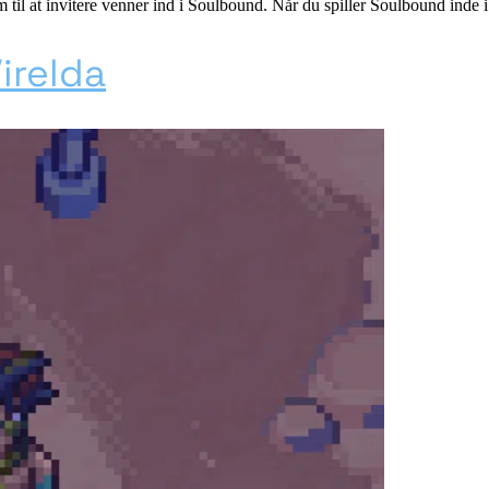
 til at invitere venner ind i Soulbound. Når du spiller Soulbound inde i 
irelda