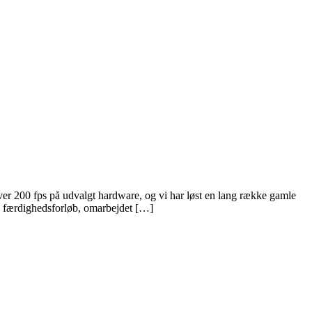
r 200 fps på udvalgt hardware, og vi har løst en lang række gamle
g færdighedsforløb, omarbejdet […]
g