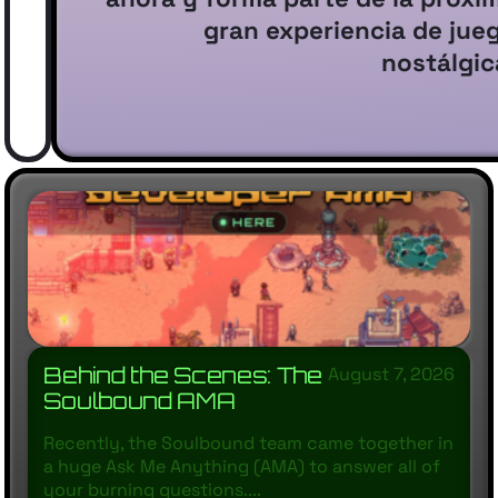
gran experiencia de jue
nostálgic
Behind the Scenes: The
August 7, 2026
Soulbound AMA
Recently, the Soulbound team came together in
a huge Ask Me Anything (AMA) to answer all of
your burning questions....