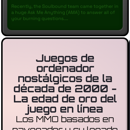
Recently, the Soulbound team came together in
a huge Ask Me Anything (AMA) to answer all of
your burning questions....
Juegos de
ordenador
nostálgicos de la
década de 2000 -
La edad de oro del
juego en línea
Los MMO basados en
navegador y su legado