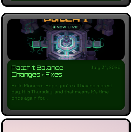
Patch 1: Balance
July 31, 2026
Changes + Fixes
Hello Pioneers, Hope you’re all having a great
day. It is Thursday, and that means it’s time
once again for...