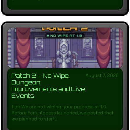
Patch 2 – No Wipe,
August 7, 2026
Dungeon
Improvements and Live
Events
tl;dr We are not wiping your progress at 1.0
Before Early Access launched, we posted that
we planned to start...