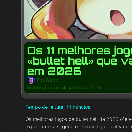
Os 11 melhores jo
«bullet hell» que v
em 2026
Por
Webb
blogue
,
Listas
7 de junho de 2026
Tempo de leitura:
14
minutos
Os melhores jogos de bullet hell de 2026 ofe
experiências. O género evoluiu significativam