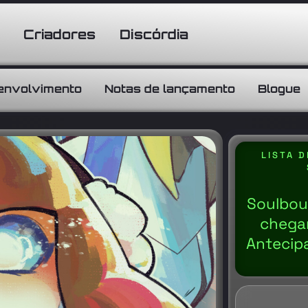
Criadores
Discórdia
senvolvimento
Notas de lançamento
Blogue
LISTA 
Soulboun
chega
Antecip