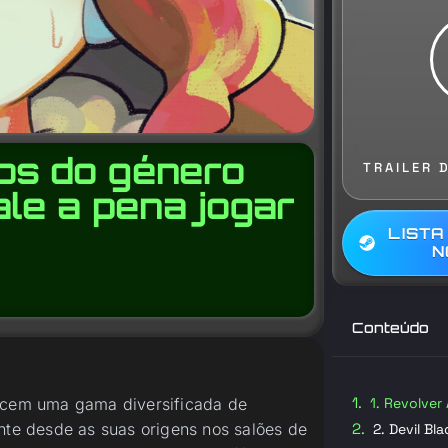
gos do género
TRAILER 
ale a pena jogar
LISTA
N
Conteúdo
recem uma gama diversificada de
1. Revolver 
ente desde as suas origens nos salões de
2. Devil Bl