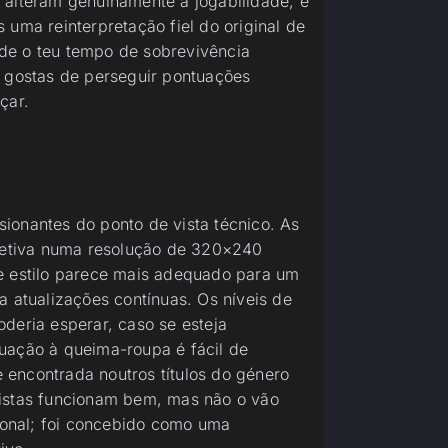
 alteram genuinamente a jogabilidade, e
 uma reinterpretação fiel do original de
de o teu tempo de sobrevivência
e gostas de perseguir pontuações
çar.
ionantes do ponto de vista técnico. As
etiva numa resolução de 320×240
te estilo parece mais adequado para um
a atualizações contínuas. Os níveis de
deria esperar, caso se esteja
uação à queima-roupa é fácil de
encontrada noutros títulos do género
uistas funcionam bem, mas não o vão
cional; foi concebido como uma