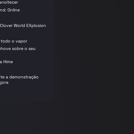
anoitecer
nd: Online
 Clover World EXplosion
A todo o vapor
 chove sobre o seu
a Hime
te a demonstração
agora