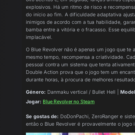
explosivos. Há um ritmo de risco e recompens
do início ao fim. A dificuldade adaptativa ajus
inimigos de acordo com a tua habilidade, gara
bamba entre a vitória e o fracasso. Esse equi
implacável.
O Blue Revolver não é apenas um jogo que te at
mesmo tempo, recompensa a criatividade. Cada
pessoal contra um sistema que tenta ativament
Double Action prova que o jogo tem um encant
durante horas, à procura de melhores resultado
Género:
Danmaku vertical / Bullet Hell |
Model
Jogar:
Blue Revolver no Steam
Se gostas de:
DoDonPachi, ZeroRanger e sist
então o Blue Revolver é provavelmente o jogo id