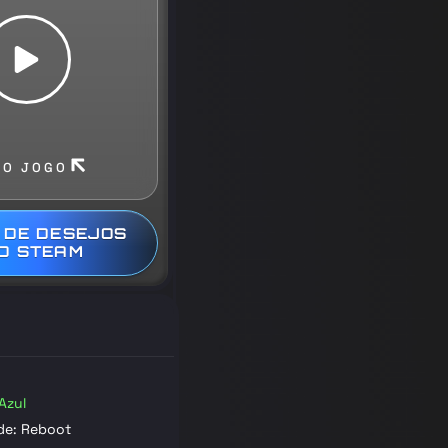
DO JOGO
 DE DESEJOS
O STEAM
Azul
ade: Reboot