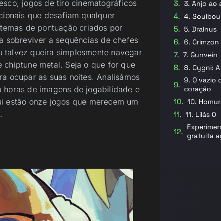
esco, jogos de tiro cinematográficos
3. Anjo ao 
ncionais que desafiam qualquer
4. Soulbou
istemas de pontuação criados por
5. Drainus
ra sobreviver a sequências de chefes
6. Crimzon
 talvez queira simplesmente navegar
7. Gunvein
 chiptune metal. Seja o que for que
8. Cygni: 
ra ocupar as suas noites. Analisámos
9. O vazio
a horas de imagens de jogabilidade e
coração
qui estão onze jogos que merecem um
10. Homur
.
11. Lilás 0
Experimen
gratuita 