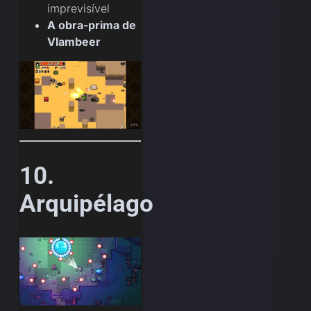
imprevisível
A obra-prima de
Vlambeer
10.
Arquipélago