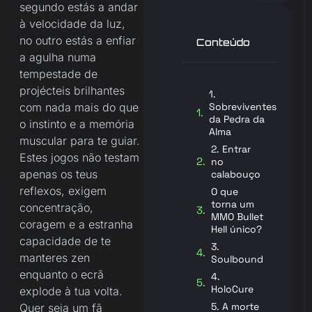
segundo estás a andar
à velocidade da luz,
no outro estás a enfiar
Conteúdo
a agulha numa
tempestade de
projécteis brilhantes
1.
Sobreviventes
com nada mais do que
da Pedra da
o instinto e a memória
Alma
muscular para te guiar.
2. Entrar
Estes jogos não testam
no
apenas os teus
calabouço
reflexos, exigem
O que
torna um
concentração,
MMO Bullet
coragem e a estranha
Hell único?
capacidade de te
3.
manteres zen
Soulbound
enquanto o ecrã
4.
HoloCure
explode à tua volta.
5. A morte
Quer seja um fã