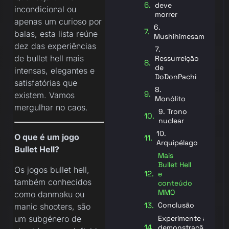
deve
incondicional ou
morrer
apenas um curioso por
6.
balas, esta lista reúne
Mushihimesama
dez das experiências
7.
de bullet hell mais
Ressurreição
de
intensas, elegantes e
DoDonPachi
satisfatórias que
8.
existem. Vamos
Monólito
mergulhar no caos.
9. Trono
nuclear
10.
O que é um jogo
Arquipélago
Bullet Hell?
Mais
Bullet Hell
Os jogos bullet hell,
e
também conhecidos
conteúdo
MMO
como danmaku ou
Conclusão
manic shooters, são
Experimente a
um subgénero de
demonstração