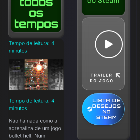
todos
do Steam
os
tempos
Tempo de leitura:
4
minutos
TRAILER
DO JOGO
LISTA DE
Tempo de leitura:
4
DESEJOS
minutos
NO
STEAM
Não há nada como a
adrenalina de um jogo
bullet hell. Num