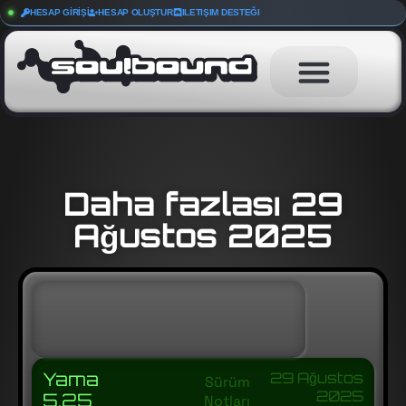
HESAP GIRIŞI
HESAP OLUŞTUR
ILETIŞIM DESTEĞI
Daha fazlası 29
Ağustos 2025
Yama
29 Ağustos
Sürüm
2025
5.25
Notları