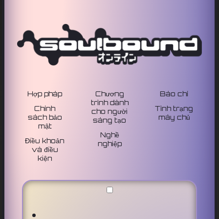
Hợp pháp
Chương
Báo chí
trình dành
Chính
Tình trạng
cho người
sách bảo
máy chủ
sáng tạo
mật
Nghề
Điều khoản
nghiệp
và điều
kiện