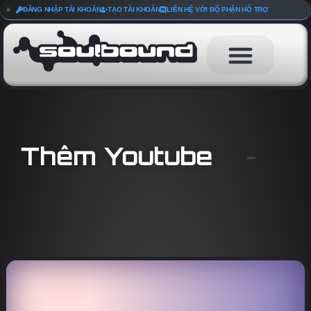
ĐĂNG NHẬP TÀI KHOẢN
TẠO TÀI KHOẢN
LIÊN HỆ VỚI BỘ PHẬN HỖ TRỢ
Thêm Youtube