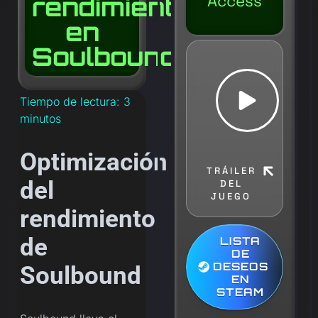
rendimiento
Access
en
Soulbound
Tiempo de lectura:
3
minutos
Optimización
TRÁILER
del
DEL
JUEGO
rendimiento
de
LISTA
DE
DESEOS
Soulbound
EN
STEAM