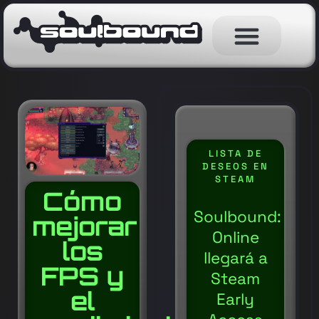
LISTA DE
DESEOS EN
STEAM
Cómo
Soulbound:
mejorar
Online
los
llegará a
FPS y
Steam
el
Early