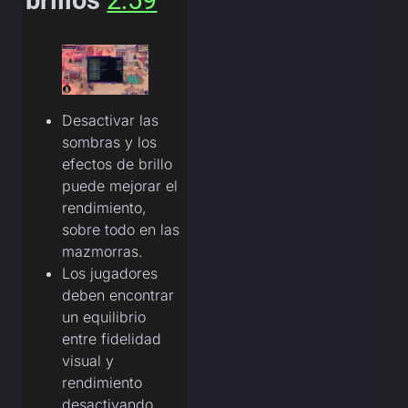
brillos
2:59
Desactivar las
sombras y los
efectos de brillo
puede mejorar el
rendimiento,
sobre todo en las
mazmorras.
Los jugadores
deben encontrar
un equilibrio
entre fidelidad
visual y
rendimiento
desactivando