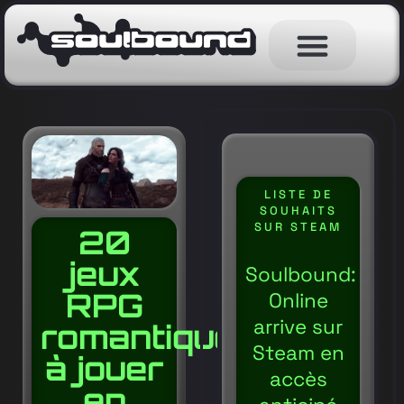
LISTE DE
SOUHAITS
SUR STEAM
20
jeux
Soulbound:
RPG
Online
arrive sur
romantiques
Steam en
à jouer
accès
en