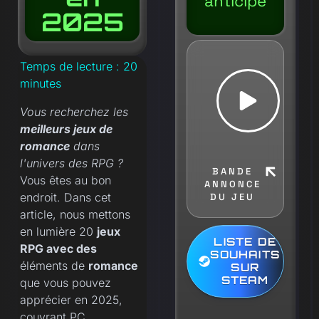
anticipé
2025
Temps de lecture :
20
minutes
Vous recherchez les
meilleurs jeux de
romance
dans
l'univers des RPG ?
BANDE
Vous êtes au bon
ANNONCE
endroit. Dans cet
DU JEU
article, nous mettons
en lumière 20
jeux
LISTE DE
RPG avec des
SOUHAITS
éléments de
romance
SUR
STEAM
que vous pouvez
apprécier en 2025,
couvrant PC,