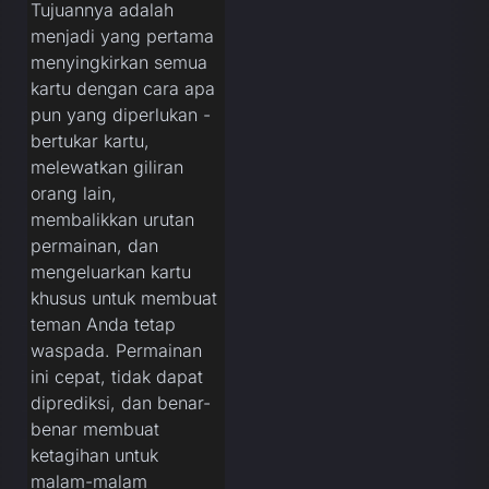
Tujuannya adalah
menjadi yang pertama
menyingkirkan semua
kartu dengan cara apa
pun yang diperlukan -
bertukar kartu,
melewatkan giliran
orang lain,
membalikkan urutan
permainan, dan
mengeluarkan kartu
khusus untuk membuat
teman Anda tetap
waspada. Permainan
ini cepat, tidak dapat
diprediksi, dan benar-
benar membuat
ketagihan untuk
malam-malam