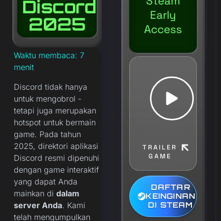
Steam
Discord
Early
2025
Access
Waktu membaca:
7
menit
Discord tidak hanya
untuk mengobrol -
tetapi juga merupakan
hotspot untuk bermain
game. Pada tahun
2025, direktori aplikasi
TRAILER
GAME
Discord resmi dipenuhi
dengan game interaktif
yang dapat Anda
DAFTAR
mainkan di
dalam
KEINGINAN
server Anda
. Kami
DI STEAM
telah mengumpulkan