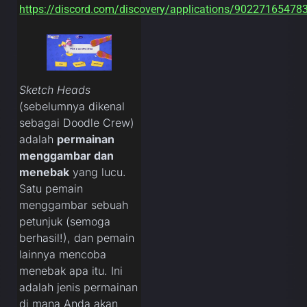
https://discord.com/discovery/applications/9022716547
Sketch Heads
(sebelumnya dikenal
sebagai Doodle Crew)
adalah
permainan
menggambar dan
menebak
yang lucu.
Satu pemain
menggambar sebuah
petunjuk (semoga
berhasil!), dan pemain
lainnya mencoba
menebak apa itu. Ini
adalah jenis permainan
di mana Anda akan