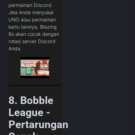
permainan Discord.
Jika Anda menyukai
UNO atau permainan
kartu lainnya, Blazing
8s akan cocok dengan
rotasi server Discord
Anda.
8. Bobble
League -
Pertarungan