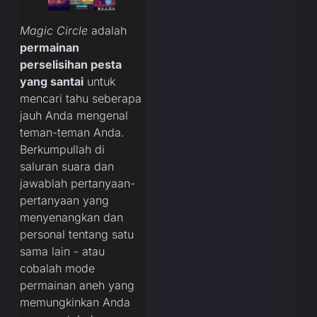
Magic Circle
adalah
permainan
perselisihan pesta
yang santai
untuk
mencari tahu seberapa
jauh Anda mengenal
teman-teman Anda.
Berkumpullah di
saluran suara dan
jawablah pertanyaan-
pertanyaan yang
menyenangkan dan
personal tentang satu
sama lain - atau
cobalah mode
permainan aneh yang
memungkinkan Anda