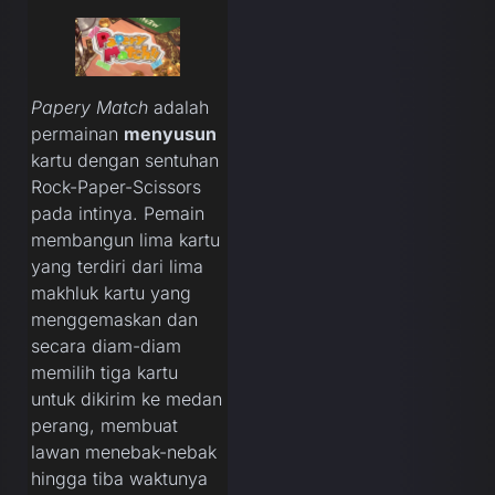
Papery Match
adalah
permainan
menyusun
kartu dengan sentuhan
Rock-Paper-Scissors
pada intinya. Pemain
membangun lima kartu
yang terdiri dari lima
makhluk kartu yang
menggemaskan dan
secara diam-diam
memilih tiga kartu
untuk dikirim ke medan
perang, membuat
lawan menebak-nebak
hingga tiba waktunya