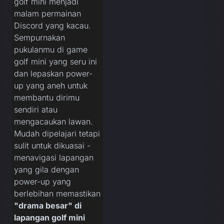
golf mini menjadi
malam permainan
Discord yang kacau.
Sempurnakan
pukulanmu di game
golf mini yang seru ini
dan lepaskan power-
up yang aneh untuk
membantu dirimu
sendiri atau
mengacaukan lawan.
Mudah dipelajari tetapi
sulit untuk dikuasai -
menavigasi lapangan
yang gila dengan
power-up yang
berlebihan memastikan
"drama besar" di
lapangan golf mini