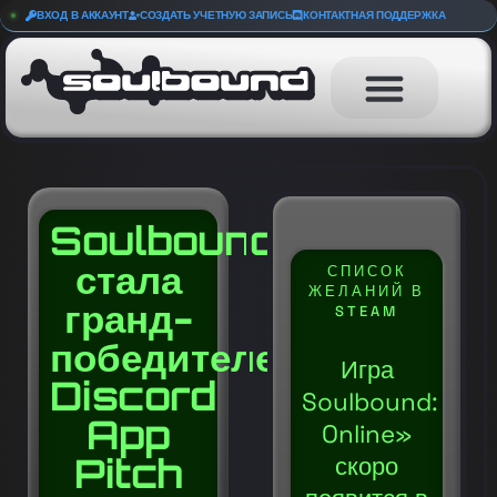
ВХОД В АККАУНТ
СОЗДАТЬ УЧЕТНУЮ ЗАПИСЬ
КОНТАКТНАЯ ПОДДЕРЖКА
Soulbound
стала
СПИСОК
ЖЕЛАНИЙ В
гранд-
STEAM
победителем
Игра
Discord
Soulbound:
App
Online»
Pitch
скоро