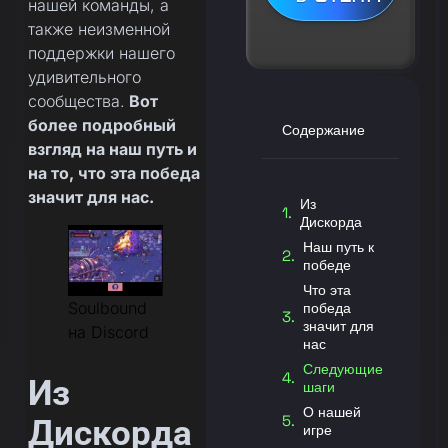
нашей команды, а
также неизменной
поддержки нашего
удивительного
сообщества.
Вот
более подробный
Содержание
взгляд на наш путь и
на то, что эта победа
значит для нас.
Из
Дискорда
Наш путь к
победе
Что эта
Soulbound
победа
значит для
на Discord
нас
Следующие
Из
шаги
О нашей
Дискорда
игре