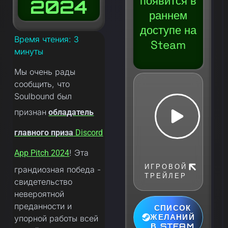
появится в
2024
раннем
доступе на
Время чтения:
3
Steam
минуты
Мы очень рады
сообщить, что
Soulbound был
признан
обладатель
главного приза
Discord
! Эта
App Pitch 2024
ИГРОВОЙ
грандиозная победа -
ТРЕЙЛЕР
свидетельство
невероятной
преданности и
СПИСОК
ЖЕЛАНИЙ
упорной работы всей
В STEAM