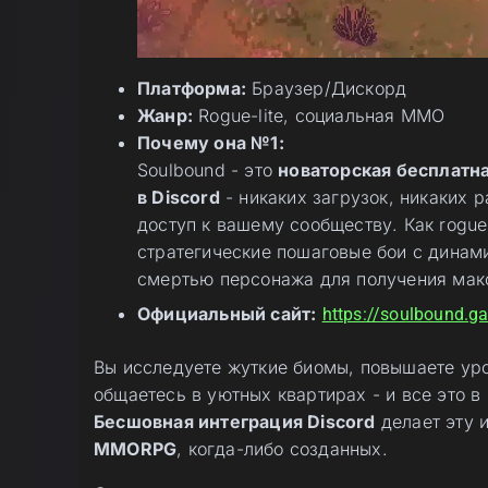
Платформа:
Браузер/Дискорд
Жанр:
Rogue-lite, социальная MMO
Почему она №1:
Soulbound - это
новаторская бесплат
в Discord
- никаких загрузок, никаких 
доступ к вашему сообществу. Как rogue
стратегические пошаговые бои с динам
смертью персонажа для получения мак
Официальный сайт:
https://soulbound.g
Вы исследуете жуткие биомы, повышаете ур
общаетесь в уютных квартирах - и все это в
Бесшовная интеграция Discord
делает эту 
MMORPG
, когда-либо созданных.