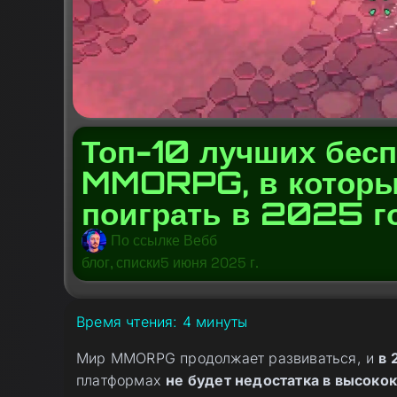
Топ-10 лучших бес
MMORPG, в которы
поиграть в 2025 г
По ссылке
Вебб
блог
,
списки
5 июня 2025 г.
Время чтения:
4
минуты
Мир MMORPG продолжает развиваться, и
в 
платформах
не будет недостатка в высоко