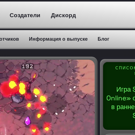
Создатели
Дискорд
отчиков
Информация о выпуске
Блог
СПИСО
Игра 
Online» 
в ранне