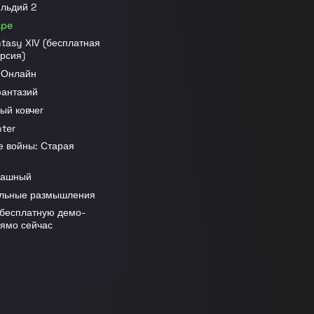
ильдий 2
ape
ntasy XIV (бесплатная
рсия)
 Онлайн
фантазий
ый ковчег
nter
е войны: Старая
рашный
льные размышления
 бесплатную демо-
ямо сейчас