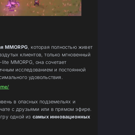
ная MMORPG
, которая полностью живет
раздутых клиентов, только мгновенный
-lite MMORPG, она сочетает
ичным исследованием и постоянной
симального удовольствия.
ame/
овень в опасных подземельях и
 чате с друзьями или в прямом эфире.
игру одной из
самых инновационных