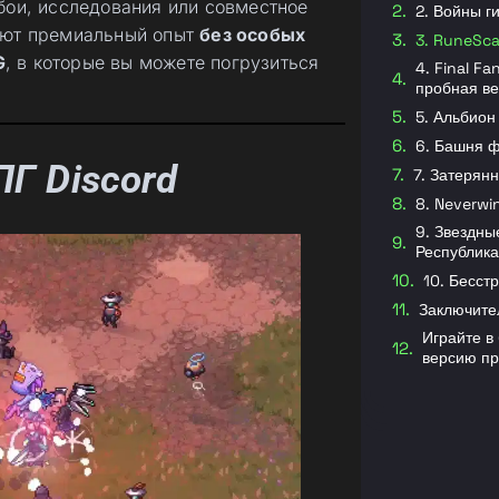
бои, исследования или совместное
2. Войны г
ают премиальный опыт
без особых
3. RuneSc
G
, в которые вы можете погрузиться
4. Final Fa
пробная ве
5. Альбион
6. Башня 
Г Discord
7. Затерянн
8. Neverwi
9. Звездны
Республика
10. Бесст
Заключите
Играйте в
версию пр