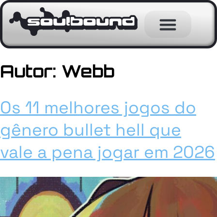
Autor:
Webb
Os 11 melhores jogos do
gênero bullet hell que
vale a pena jogar em 2026