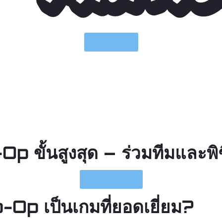
เล่นตอนนี้
ขั้นสูงสุด – ร่วมทีมและพิ
สมัครสมาชิก
p เป็นเกมที่ยอดเยี่ยม?