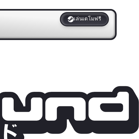
เล่นเดโมฟรี