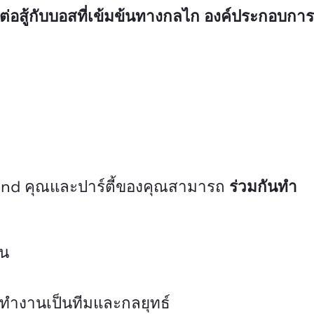
ต่อสู้กับบอสที่เข้มข้นทางกลไก
องค์ประกอบการ
und คุณและปาร์ตี้ของคุณสามารถ
ร่วมกันทำ
ัน
รทำงานเป็นทีมและกลยุทธ์