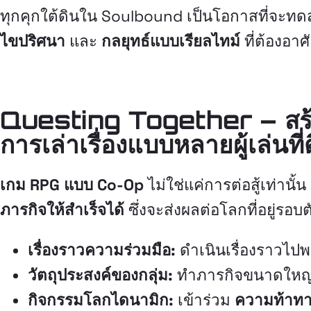
ทุกคุกใต้ดินใน Soulbound เป็นโอกาสที่จะ
ไขปริศนา
และ
กลยุทธ์แบบเรียลไทม์
ที่ต้องอาศ
Questing Together – สร้
การเล่าเรื่องแบบหลายผู้เล่นที่ดี
เกม RPG แบบ Co-Op
ไม่ใช่แค่การต่อสู้เท่านั้
ภารกิจให้สำเร็จได้
ซึ่งจะส่งผลต่อโลกที่อยู่รอ
เรื่องราวความร่วมมือ:
ดำเนินเรื่องราวไปพร
วัตถุประสงค์ของกลุ่ม:
ทำภารกิจขนาดใหญ่ท
กิจกรรมโลกไดนามิก:
เข้าร่วม
ความท้าทา