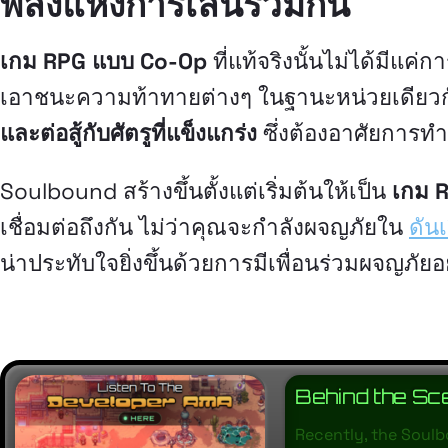
พลังแห่งการเล่นร่วมกัน
เกม RPG แบบ Co-Op
ที่แท้จริงนั้นไม่ได้มีแค
เอาชนะความท้าทายต่างๆ ในฐานะหน่วยเดียวกันอี
และต่อสู้กับศัตรูที่แข็งแกร่ง
ซึ่งต้องอาศัยการ
Soulbound สร้างขึ้นตั้งแต่เริ่มต้นให้เป็น
เกม R
เชื่อมต่อถึงกัน ไม่ว่าคุณจะกำลังผจญภัยใน
ดันเ
น่าประทับใจยิ่งขึ้นด้วยการมีเพื่อนร่วมผจญภัยอย
Behind the S
Recently, the Soulb