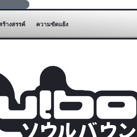
้สร้างสรรค์
ความขัดแย้ง