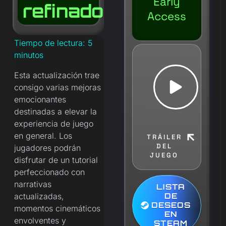
Early
refinado
Access
Tiempo de lectura:
5
minutos
Esta actualización trae
consigo varias mejoras
emocionantes
destinadas a elevar la
experiencia de juego
en general. Los
TRÁILER
DEL
jugadores podrán
JUEGO
disfrutar de un tutorial
perfeccionado con
narrativas
LISTA
actualizadas,
DE
DESEOS
momentos cinemáticos
EN
envolventes y
STEAM