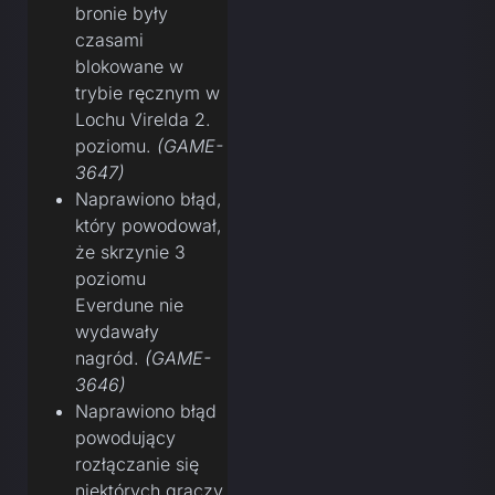
bronie były
czasami
blokowane w
trybie ręcznym w
Lochu Virelda 2.
poziomu.
(GAME-
3647)
Naprawiono błąd,
który powodował,
że skrzynie 3
poziomu
Everdune nie
wydawały
nagród.
(GAME-
3646)
Naprawiono błąd
powodujący
rozłączanie się
niektórych graczy