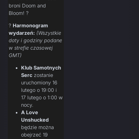
broni Doom and
Bloom! ?
?
Harmonogram
wydarzeń:
(Wszystkie
daty i godziny podane
w strefie czasowej
GMT)
Klub Samotnych
Serc
zostanie
uruchomiony 16
lutego o 19:00 i
17 lutego o 1:00 w
nocy.
A Love
Unshucked
będzie można
obejrzeć 19