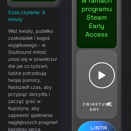
w ramach
programu
Czas czytania:
4
Steam
minuty
Early
Weź kwiaty, pudełko
Access
czekoladek i kogoś
wyjątkowego - w
Soulbound miłość
unosi się w powietrzu!
Ale jak co tydzień,
ludzie potrzebują
twojej pomocy.
Nadszedł czas, aby
przypiąć skrzydła i
zacząć grać w
ZWIASTUN
Kupidyna, aby
GRY
zapewnić spełnienie
najgłębszych pragnień
LISTA
każdego serca.