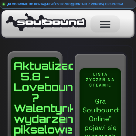
LOGOWANIE DO KONTA
UTWÓRZ KONTO
KONTAKT Z POMOCĄ TECHNICZNĄ
Aktualizacja
5.8 -
LISTA
ŻYCZEŃ NA
Lovebound
STEAMIE
?
Gra
Walentynkowe
Soulbound:
wydarzenie
Online”
pikselowe
pojawi się