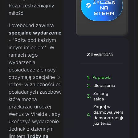
ŻYCZEŃ
Rozprzestrzeniajmy
NA
miłość!
STEAM
Lovebound zawiera
specjalne wydarzenie
- "Róża pod każdym
innym imieniem". W
ramach tego
Zawartość
wydarzenia
posiadacze ziemscy
otrzymają specjalne ✨
Poprawki
róże✨ w zależności od
Ulepszenia
posiadanych zasobów,
Zmiany
które można
salda
przekazać uroczej
Zagraj w
darmową wersję
Wenus w Virelda , aby
demonstracyjną
ukończyć wydarzenie.
już teraz
Jednak z dziennym
limitem
1 róży na