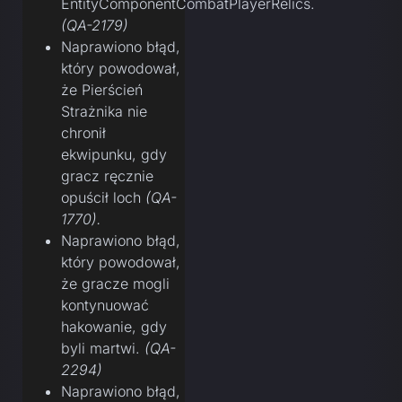
EntityComponentCombatPlayerRelics.
(QA-2179)
Naprawiono błąd,
który powodował,
że Pierścień
Strażnika nie
chronił
ekwipunku, gdy
gracz ręcznie
opuścił loch
(QA-
1770).
Naprawiono błąd,
który powodował,
że gracze mogli
kontynuować
hakowanie, gdy
byli martwi.
(QA-
2294)
Naprawiono błąd,