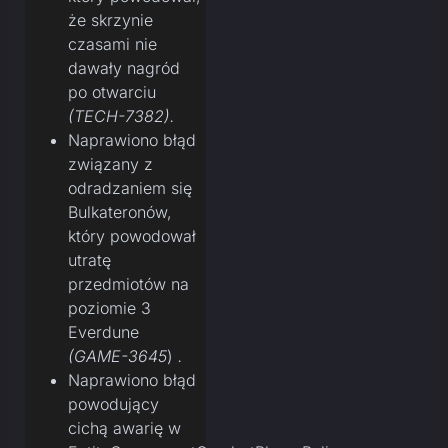
że skrzynie
czasami nie
dawały nagród
po otwarciu
(TECH-7382).
Naprawiono błąd
związany z
odradzaniem się
Bulkateronów,
który powodował
utratę
przedmiotów na
poziomie 3
Everdune
(GAME-3645
)
.
Naprawiono błąd
powodujący
cichą awarię w