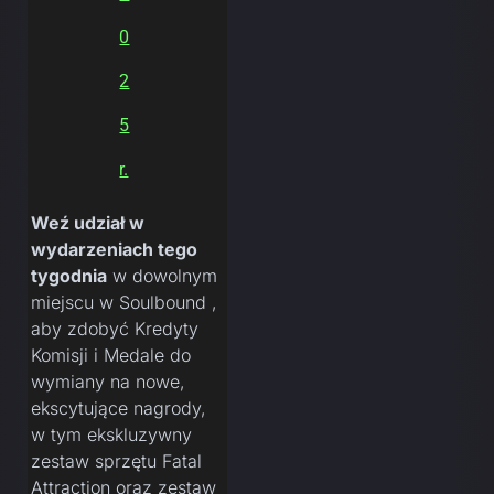
0
2
5
r.
Weź udział w
wydarzeniach tego
tygodnia
w dowolnym
miejscu w Soulbound ,
aby zdobyć Kredyty
Komisji i Medale do
wymiany na nowe,
ekscytujące nagrody,
w tym ekskluzywny
zestaw sprzętu Fatal
Attraction oraz zestaw