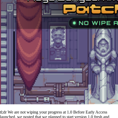
tl;dr We are not wiping your progress at 1.0 Before Early Access
launched, we posted that we planned to start version 1.0 fresh and