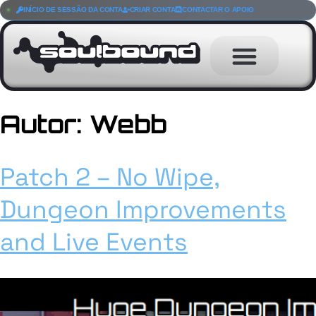
INÍCIO DE SESSÃO DA CONTA
CRIAR CONTA
CONTACTAR O APOIO
Autor:
Webb
Patch 2 – No Wipe,
Dungeon Improvements
and Live Events