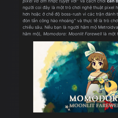
pixel và âm nhạc tuyệt vời"
và cách chơi
cân 
người coi đây là một trò chơi nghệ thuật pixel
hơn hoặc ở chế độ boss-rush vì các trận đánh t
đòn tấn công hào nhoáng" và thực tế là trò ch
chiều sâu. Nếu bạn là người hâm mộ Metroidva
hâm mộ),
Momodora: Moonlit Farewell
là một t