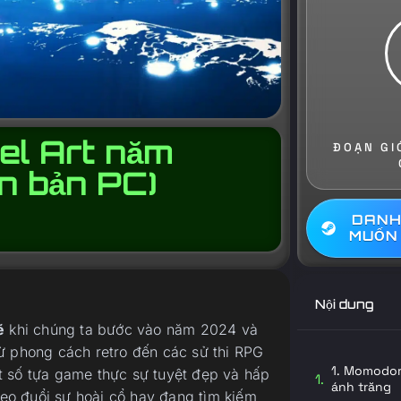
xel Art năm
ĐOẠN GI
 bản PC)
DANH
MUỐN
Nội dung
ẽ
khi chúng ta bước vào năm 2024 và
ừ phong cách retro đến các sử thi RPG
1. Momodora
t số tựa game thực sự tuyệt đẹp và hấp
ánh trăng
o đuổi sự hoài cổ hay đang tìm kiếm