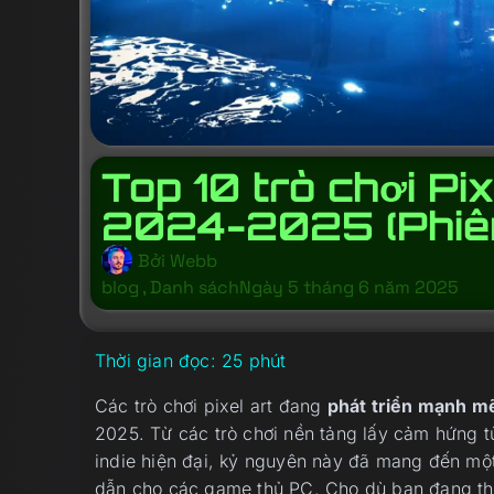
Top 10 trò chơi Pi
2024-2025 (Phiên
Bởi
Webb
blog
,
Danh sách
Ngày 5 tháng 6 năm 2025
Thời gian đọc:
25
phút
Các trò chơi pixel art đang
phát triển mạnh m
2025. Từ các trò chơi nền tảng lấy cảm hứng t
indie hiện đại, kỷ nguyên này đã mang đến mộ
dẫn cho các game thủ PC. Cho dù bạn đang the