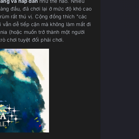
bằng và hấp dẫn
như thế nào. Nhiều
 hàng đầu, đã chơi lại ở mức độ khó cao
rùm rất thú vị. Cộng đồng thích "các
ơi vẫn dễ tiếp cận mà không làm mất đi
nia (hoặc muốn trở thành một người
rò chơi tuyệt đối phải chơi.