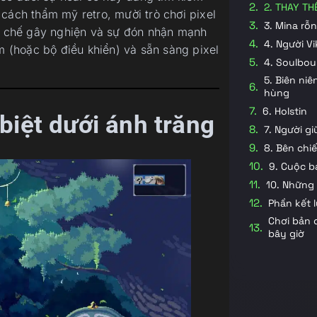
2. THAY TH
cách thẩm mỹ retro, mười trò chơi pixel
3. Mina rỗ
 chế gây nghiện và sự đón nhận mạnh
4. Người Vi
(hoặc bộ điều khiển) và sẵn sàng pixel
4. Soulbo
5. Biên ni
hùng
6. Holstin
biệt dưới ánh trăng
7. Người giữ
8. Bên chi
9. Cuộc b
10. Những 
Phần kết 
Chơi bản 
bây giờ