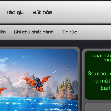
Tác giả
Bất hòa
iển
Ghi chú phát hành
Tin tức
DANH SÁ
TR
Soulboun
ra mắt
Ear