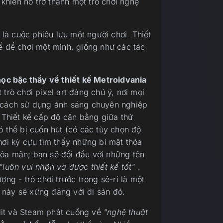
hiến nó trở thành một trò chơi nghệ
là cuộc phiêu lưu một người chơi. Thiết
kế để chơi một mình, giống như các tác
học bậc thầy về thiết kế Metroidvania
 trò chơi pixel art đáng chú ý, nơi mọi
i cách sử dụng ánh sáng chuyên nghiệp
. Thiết kế cấp độ cân bằng giữa thử
ó thể bị cuốn hút (có các tùy chọn độ
hơi kỳ cựu tìm thấy những bí mật thỏa
hỏa mãn; bạn sẽ đối đầu với những tên
"luôn vui nhộn và được thiết kế tốt"
.
ợng - trò chơi trước trong sê-ri là một
ết này sẽ xứng đáng với di sản đó.
dit và Steam phát cuồng về
"nghệ thuật