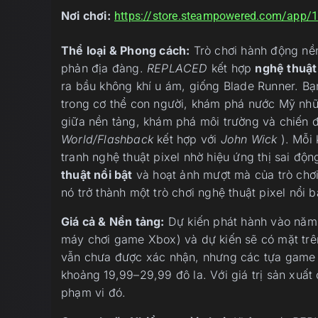
Nơi chơi:
https://store.steampowered.com/app
Thể loại & Phong cách:
Trò chơi hành động nền
phản địa đàng.
REPLACED
kết hợp
nghệ thuật
ra bầu không khí u ám, giống Blade Runner. Bạ
trong cơ thể con người, khám phá nước Mỹ nhữ
giữa nền tảng, khám phá môi trường và chiến 
World/Flashback
kết hợp với
John Wick
). Mỗi 
tranh nghệ thuật pixel nhờ hiệu ứng thị sai độ
thuật nổi bật
và hoạt ảnh mượt mà của trò chơi 
nó trở thành một trò chơi nghệ thuật pixel nổi b
Giá cả & Nền tảng:
Dự kiến phát hành vào nă
máy chơi game Xbox) và dự kiến sẽ có mặt trê
vẫn chưa được xác nhận, nhưng các tựa game 
khoảng 19,99–29,99 đô la. Với giá trị sản xuất
phạm vi đó.