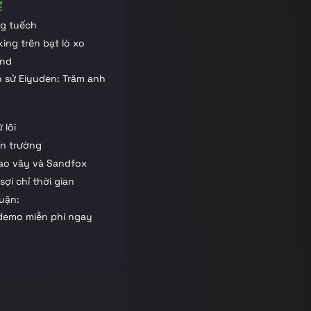
Ế
ng tuếch
king trên bạt lò xo
und
ên sử Eiyuden: Trăm anh
 lõi
ến trường
ao vây và Sandfox
sợi chỉ thời gian
luận:
demo miễn phí ngay