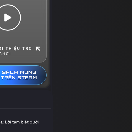
ỚI THIỆU TRÒ
CHƠI
 SÁCH MONG
 TRÊN STEAM
: Lời tạm biệt dưới