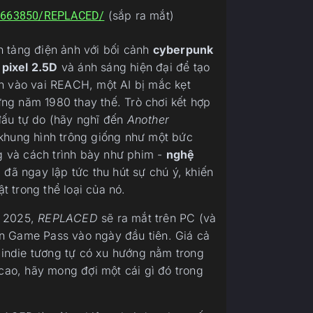
(sắp ra mắt)
/1663850/REPLACED/
 tảng điện ảnh với bối cảnh
cyberpunk
 pixel 2.5D
và ánh sáng hiện đại để tạo
n vào vai REACH, một AI bị mắc kẹt
ng năm 1980 thay thế. Trò chơi kết hợp
đấu tự do (hãy nghĩ đến
Another
khung hình trông giống như một bức
ng và cách trình bày như phim -
nghệ
đã ngay lập tức thu hút sự chú ý, khiến
ật trong thể loại của nó.
m 2025,
REPLACED
sẽ ra mắt trên PC (và
n Game Pass vào ngày đầu tiên. Giá cả
indie tương tự có xu hướng nằm trong
 cao, hãy mong đợi một cái gì đó trong