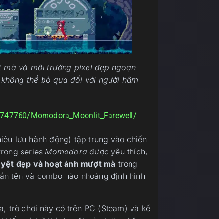
ợt mà và môi trường pixel đẹp ngoạn
rt không thể bỏ qua đối với người hâm
/1747760/Momodora_Moonlit_Farewell/
êu lưu hành động) tập trung vào chiến
trong series
Momodora
được yêu thích,
tuyệt đẹp và hoạt ảnh mượt mà
trong
 bắn tên và combo hào nhoáng định hình
, trò chơi này có trên PC (Steam) và kể