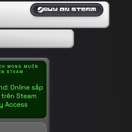
BUY ON STEAM
CH MONG MUỐN
ÊN STEAM
d: Online sắp
 trên Steam
ly Access