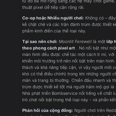
từ đó đã mở rộng sang các hệ máy chơi game, k
thuật pixel dễ tiếp cận rộng rãi.
Co-op hoặc Nhiều người chơi:
Không có – đây 
kế chặt chẽ và các trận đánh trùm được thiết 
phẩm kinh điển của thể loại này.
Tại sao nên chơi:
Moonlit Farewell
là một
lớp 
theo phong cách pixel art
. Nó nổi bật như một
màn hình đều được chế tác một cách tỉ mỉ, vớ
khiến môi trường trở nên nổi bật trên màn hình
thách và khả năng tiếp cận, vì vậy người mới c
khó có thể điều chỉnh) trong khi những người c
mãn và trang bị thưởng. Chiến đấu nhanh và t
trùm được thiết kế tốt mà người hâm mộ gọi là
Nhà phát triển Bombservice nổi tiếng về chất lư
trò chơi nổi bật trong thể loại này - và phần k
Phản hồi của cộng đồng:
Người chơi trên Red