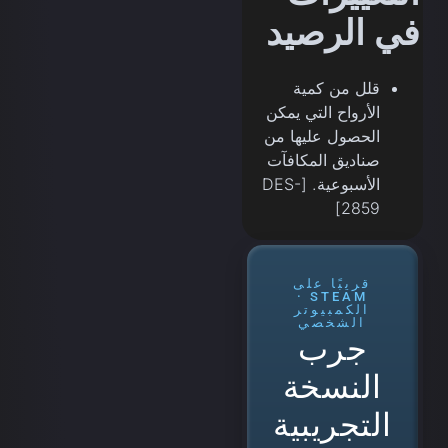
في الرصيد
قلل من كمية
الأرواح التي يمكن
الحصول عليها من
صناديق المكافآت
الأسبوعية. [DES-
2859]
قريبًا على
STEAM ·
الكمبيوتر
الشخصي
جرب
النسخة
التجريبية