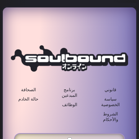
قانوني
برنامج
الصحافة
المبدعين
سياسة
حالة الخادم
الخصوصية
الوظائف
الشروط
والأحكام