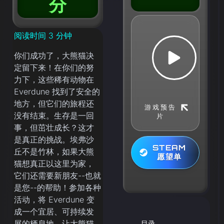
分
阅读时间
3
分钟
你们成功了，大熊猫决
定留下来！在你们的努
力下，这些稀有动物在
Everdune 找到了安全的
地方，但它们的旅程还
游戏预告
没有结束。生存是一回
片
事，但茁壮成长？这才
是真正的挑战。埃弗沙
STEAM
丘不是竹林，如果大熊
愿望单
猫想真正以这里为家，
它们还需要新朋友--也就
是您--的帮助！参加各种
活动，将 Everdune 变
成一个宜居、可持续发
展的栖息地，让大熊猫
目录