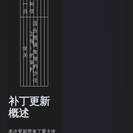
一
补
点
偿
适
合
卫
熊
报
猫
全
》
食
天
的
用
审
的
判
沙
拉
补丁更新
概述
本次更新带来了重大改