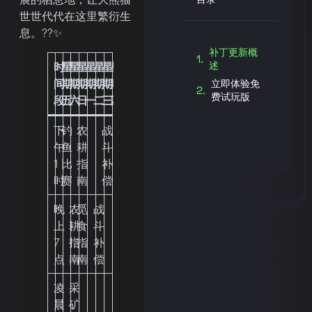
世世代代在这里繁衍生
息。??✨
补丁更新概
述
时
星
星
星
星
星
星
星
间
期
期
期
期
期
期
期
立即体验免
费试玩版
段
五
六
日
一
二
三
四
下
钓
农
战
午
鱼
耕
斗
1
比
指
补
时
赛
南
偿
晚
农
觅
战
上
耕
食
斗
7
指
指
补
点
南
南
偿
凌
采
晨
矿