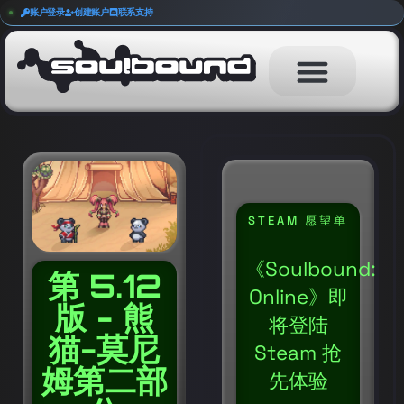
账户登录
创建账户
联系支持
STEAM 愿望单
《Soulbound:
第 5.12
Online》即
版 - 熊
将登陆
猫-莫尼
Steam 抢
姆第二部
先体验