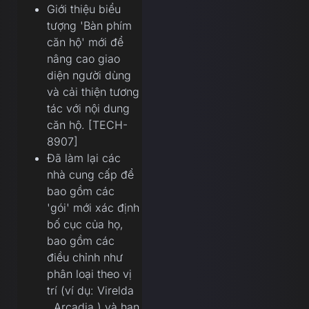
Giới thiệu biểu
tượng 'Bàn phím
căn hộ' mới để
nâng cao giao
diện người dùng
và cải thiện tương
tác với nội dung
căn hộ. [TECH-
8907]
Đã làm lại các
nhà cung cấp để
bao gồm các
'gói' mới xác định
bố cục của họ,
bao gồm các
điều chỉnh như
phân loại theo vị
trí (ví dụ: Virelda
, Arcadia ) và hạn