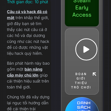
Steam
Thời gian đọc:
10
phút
Early
Câu cá và hack đã có
Access
mặt
trên khắp thế giới,
giờ đây bạn sẽ tìm
thấy các nút câu cá ở
các hồ và đại dương
cũng như các nút hack
để có được những vật
liệu hack quý hiếm.
Bản phát hành này bao
gồm một
bản nâng
ĐOẠN
cấp máy chủ lớn
giúp
GIỚI
cải thiện hiệu suất trên
THIỆU
toàn thế giới.
TRÒ CHƠI
Chúng tôi đã xây dựng
lại ngục tối hướng dẫn
DANH
SÁCH
để cải thiện trải