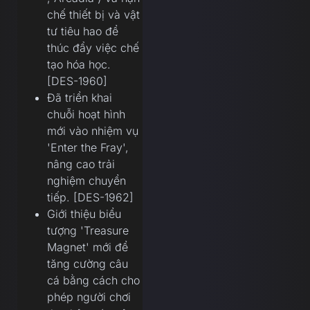
chế thiết bị và vật
tư tiêu hao để
thúc đẩy việc chế
tạo hóa học.
[DES-1960]
Đã triển khai
chuỗi hoạt hình
mới vào nhiệm vụ
'Enter the Fray',
nâng cao trải
nghiệm chuyển
tiếp. [DES-1962]
Giới thiệu biểu
tượng 'Treasure
Magnet' mới để
tăng cường câu
cá bằng cách cho
phép người chơi