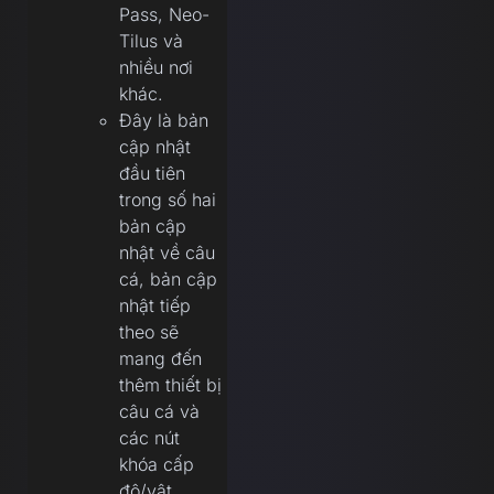
Pass, Neo-
Tilus và
nhiều nơi
khác.
Đây là bản
cập nhật
đầu tiên
trong số hai
bản cập
nhật về câu
cá, bản cập
nhật tiếp
theo sẽ
mang đến
thêm thiết bị
câu cá và
các nút
khóa cấp
độ/vật