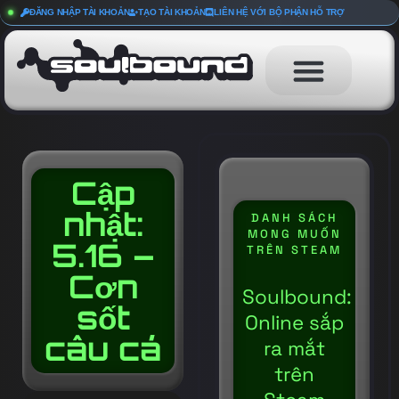
ĐĂNG NHẬP TÀI KHOẢN
TẠO TÀI KHOẢN
LIÊN HỆ VỚI BỘ PHẬN HỖ TRỢ
Cập
nhật:
DANH SÁCH
MONG MUỐN
5.16 –
TRÊN STEAM
Cơn
Soulbound:
sốt
Online sắp
câu cá
ra mắt
trên