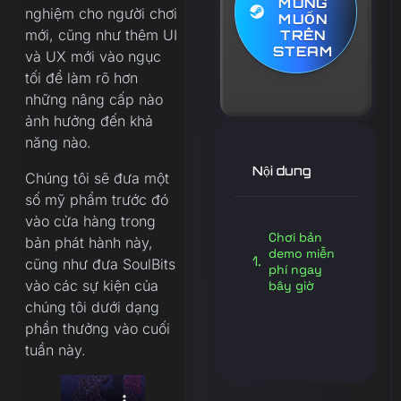
MONG
nghiệm cho người chơi
MUỐN
mới, cũng như thêm UI
TRÊN
STEAM
và UX mới vào ngục
tối để làm rõ hơn
những nâng cấp nào
ảnh hưởng đến khả
năng nào.
Nội dung
Chúng tôi sẽ đưa một
số mỹ phẩm trước đó
vào cửa hàng trong
Chơi bản
bản phát hành này,
demo miễn
cũng như đưa SoulBits
phí ngay
vào các sự kiện của
bây giờ
chúng tôi dưới dạng
phần thưởng vào cuối
tuần này.