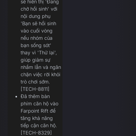
sẽ hiển thị 'Đang
chờ hồi sinh' với
nội dung phụ
'Bạn sẽ hồi sinh
vào cuối vòng
nếu nhóm của
bạn sống sót'
thay vì 'Thử lại',
giúp giảm sự
nhầm lẫn và ngăn
chặn việc rời khỏi
trò chơi sớm.
[TECH-8811]
Đã thêm bàn
phím căn hộ vào
Farpoint Rift để
tăng khả năng
tiếp cận căn hộ.
[TECH-8329]