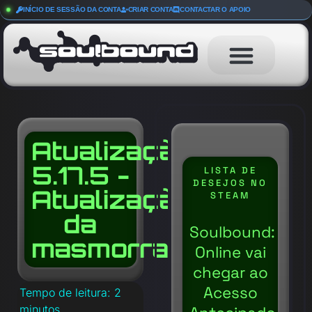
INÍCIO DE SESSÃO DA CONTA
CRIAR CONTA
CONTACTAR O APOIO
Atualização
5.17.5 -
LISTA DE
DESEJOS NO
Atualização
STEAM
da
Soulbound:
masmorra
Online vai
chegar ao
Acesso
Tempo de leitura:
2
minutos