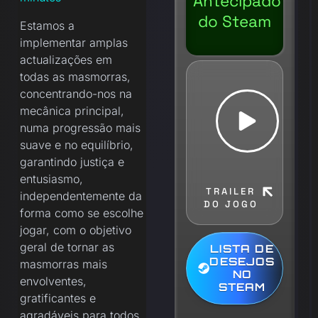
Antecipado
do Steam
Estamos a
implementar amplas
actualizações em
todas as masmorras,
concentrando-nos na
mecânica principal,
numa progressão mais
suave e no equilíbrio,
garantindo justiça e
entusiasmo,
TRAILER
independentemente da
DO JOGO
forma como se escolhe
jogar, com o objetivo
geral de tornar as
LISTA DE
DESEJOS
masmorras mais
NO
envolventes,
STEAM
gratificantes e
agradáveis para todos